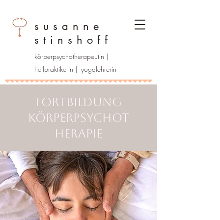
susanne
stinshoff
körperpsychotherapeutin |
heilpraktikerin | yogalehrerin
Fortbildung
Körperpsychot
herapie