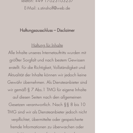
Telefon:
+49 17623163237
E-Mail:
s.stinshoff@web.de
Haftungsausschluss – Disclaimer
Haftung für Inhalte
Alle Inhalte unseres Internetauftritts wurden mit
größter Sorgfalt und nach bestem Gewissen
erstellt. Für die Richtigkeit, Vollständigkeit und
Aktualität der Inhalte können wir jedoch keine
Gewähr übernehmen. Als Diensteanbieter sind
wir gemäß § 7 Abs.1 TMG für eigene Inhalte
auf diesen Seiten nach den allgemeinen
Gesetzen verantwortlich. Nach §§ 8 bis 10
TMG sind wir als Diensteanbieter jedoch nicht
verpflichtet, übermittelte oder gespeicherte
fremde Informationen zu überwachen oder