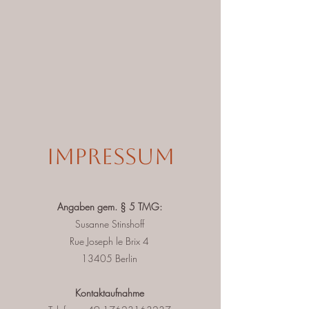
Impressum
Angaben gem. § 5 TMG:
Susanne Stinshoff
Rue Joseph le Brix 4
13405 Berlin
Kontaktaufnahme