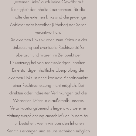
„externen Links“ auch keine Gewähr auf
Richtigkeit der Inhalte übernehmen. Für die
Inhalte der externen Links sind die jeweilige
Anbieter oder Betreiber (Urheber) der Seiten
verantwortlich.
Die externen Links wurden zum Zeitpunkt der
Linksetzung auf eventuelle Rechtsverstöße
überprüft und waren im Zeitpunkt der
Linksetzung frei von rechtswidrigen Inhalten.
Eine ständige inhaltliche Überprüfung der
externen Links ist ohne konkrete Anhaltspunkte
einer Rechtsverletzung nicht möglich. Bei
direkten oder indirekten Verlinkungen auf die
Webseiten Dritter, die außerhalb unseres
Verantwortungsbereichs liegen, würde eine
Haftungsverpflichtung ausschließlich in dem Fall
nur bestehen, wenn wir von den Inhalten
Kenntnis erlangen und es uns technisch möglich