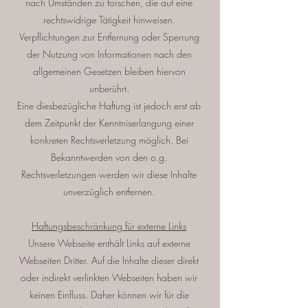
nach Umständen zu forschen, die auf eine
rechtswidrige Tätigkeit hinweisen.
Verpflichtungen zur Entfernung oder Sperrung
der Nutzung von Informationen nach den
allgemeinen Gesetzen bleiben hiervon
unberührt.
Eine diesbezügliche Haftung ist jedoch erst ab
dem Zeitpunkt der Kenntniserlangung einer
konkreten Rechtsverletzung möglich. Bei
Bekanntwerden von den o.g.
Rechtsverletzungen werden wir diese Inhalte
unverzüglich entfernen.
Haftungsbeschränkung für externe Links
Unsere Webseite enthält Links auf externe
Webseiten Dritter. Auf die Inhalte dieser direkt
oder indirekt verlinkten Webseiten haben wir
keinen Einfluss. Daher können wir für die